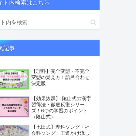
イト内検索はこちら
気記事
【理科】完全変態・不完全
変態の覚え方！語呂合わせ
決定版
【効果抜群】 隂山式の漢字
習得法・徹底反復シリー
ズ！6つの学習のポイント
（陰山式）
【七田式】理科ソング・社
会科ソング！王道かけ流し