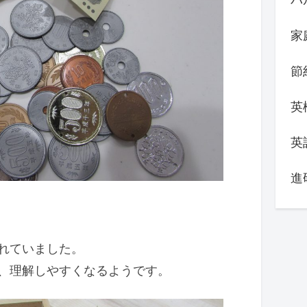
家
節
英
英
進
れていました。
、理解しやすくなるようです。