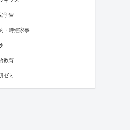
庭学習
約・時短家事
検
語教育
研ゼミ