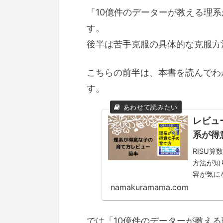
「10億件のデーターが教える理
す。
後半は苦手克服の具体的な克服方
こちらの前半は、本書を読んでわ
す。
レビュ
系が得
RISU
方法が知
容が気に
て方」の
namakuramama.com
紹介して
では「10億件のデーターが教え