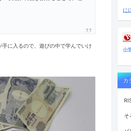
に
具が手に入るので、遊びの中で学んでいけ
小
カ
R
そ
パ