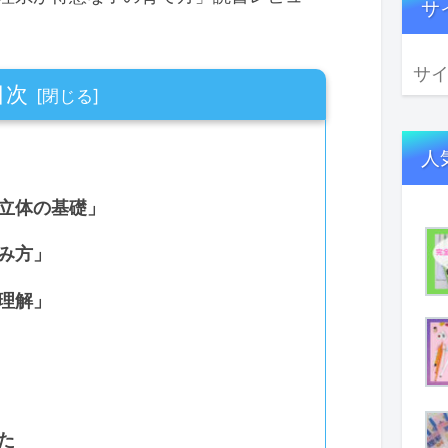
サ
目次
人
立体の基礎」
み方」
理解」
た