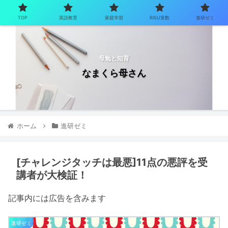
TOP
英語教育
家庭学習
RISU算数
進研ゼミ
母勉と知育
なまくら母さん
ホーム
進研ゼミ
[チャレンジタッチは最悪]11点の悪評を受
講者が大検証！
記事内には広告を含みます
進研ゼミ