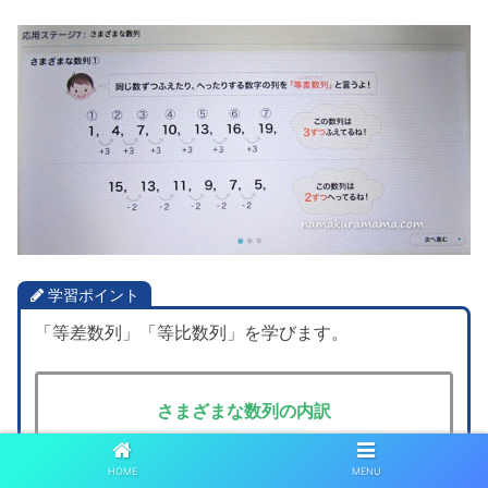
学習ポイント
「等差数列」「等比数列」を学びます。
さまざまな数列の内訳
1～5単元 等差数列
HOME
MENU