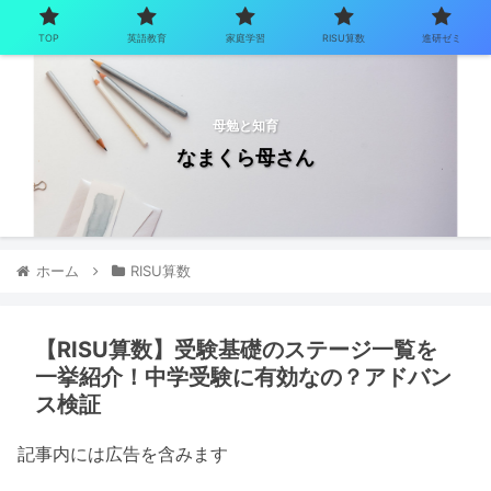
TOP
英語教育
家庭学習
RISU算数
進研ゼミ
母勉と知育
なまくら母さん
ホーム
RISU算数
【RISU算数】受験基礎のステージ一覧を
一挙紹介！中学受験に有効なの？アドバン
ス検証
記事内には広告を含みます