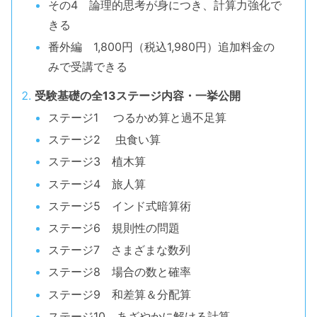
その4 論理的思考が身につき、計算力強化で
きる
番外編 1,800円（税込1,980円）追加料金の
みで受講できる
受験基礎の全13ステージ内容・一挙公開
ステージ1 つるかめ算と過不足算
ステージ2 虫食い算
ステージ3 植木算
ステージ4 旅人算
ステージ5 インド式暗算術
ステージ6 規則性の問題
ステージ7 さまざまな数列
ステージ8 場合の数と確率
ステージ9 和差算＆分配算
ステージ10 あざやかに解ける計算