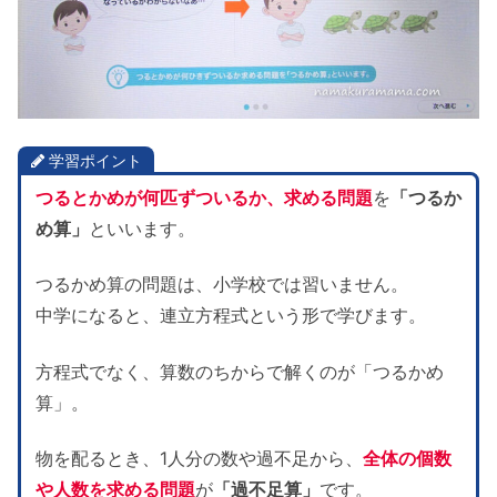
学習ポイント
つるとかめが何匹ずついるか、求める問題
を
「つるか
め算」
といいます。
つるかめ算の問題は、小学校では習いません。
中学になると、連立方程式という形で学びます。
方程式でなく、算数のちからで解くのが「つるかめ
算」。
物を配るとき、1人分の数や過不足から、
全体の個数
や人数を求める問題
が
「過不足算」
です。