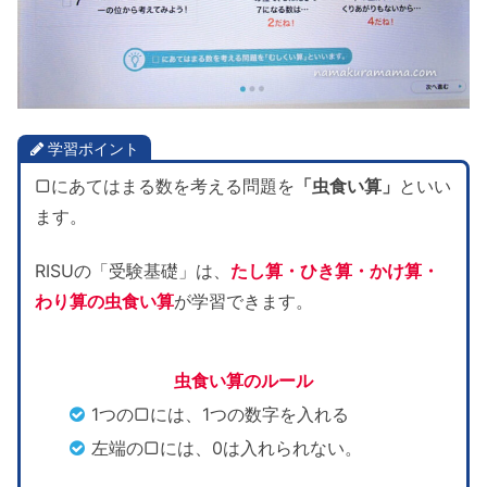
学習ポイント
▢にあてはまる数を考える問題を
「虫食い算」
といい
ます。
RISUの「受験基礎」は、
たし算・ひき算・かけ算・
わり算
の虫食い算
が学習できます。
虫食い算のルール
1つの▢には、1つの数字を入れる
左端の▢には、0は入れられない。