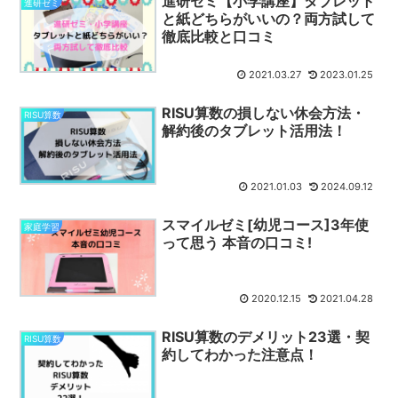
進研ゼミ【小学講座】タブレット
進研ゼミ
と紙どちらがいいの？両方試して
徹底比較と口コミ
2021.03.27
2023.01.25
RISU算数の損しない休会方法・
RISU算数
解約後のタブレット活用法！
2021.01.03
2024.09.12
スマイルゼミ[幼児コース]3年使
家庭学習
って思う 本音の口コミ!
2020.12.15
2021.04.28
RISU算数のデメリット23選・契
RISU算数
約してわかった注意点！