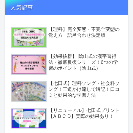
人気記事
【理科】完全変態・不完全変態の
覚え方！語呂合わせ決定版
【効果抜群】 隂山式の漢字習得
法・徹底反復シリーズ！6つの学
習のポイント（陰山式）
【七田式】理科ソング・社会科ソ
ング！王道かけ流しで暗記！口コ
ミと効果的な学習方法
【リニューアル】七田式プリント
【A B C D】実際の効果あり！