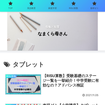
TOP
英語教育
家庭学習
RISU算数
進研ゼミ
母勉と知育
なまくら母さん
タブレット
【RISU算数】受験基礎のステー
RISU算数
ジ一覧を一挙紹介！中学受験に有
効なの？アドバンス検証
2021.11.05