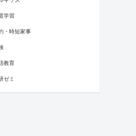
庭学習
約・時短家事
検
語教育
研ゼミ