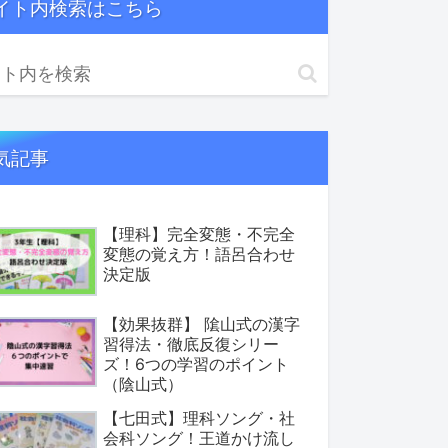
イト内検索はこちら
気記事
【理科】完全変態・不完全
変態の覚え方！語呂合わせ
決定版
【効果抜群】 隂山式の漢字
習得法・徹底反復シリー
ズ！6つの学習のポイント
（陰山式）
【七田式】理科ソング・社
会科ソング！王道かけ流し