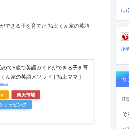
に
ドができる子を育てた 拓土くん家の英語
小
始めて8歳で英語ガイドができる子を育
くん家の英語メソッド [ 拓土ママ ]
カ
Rinker
on
楽天市場
R
oショッピング
そ
パ