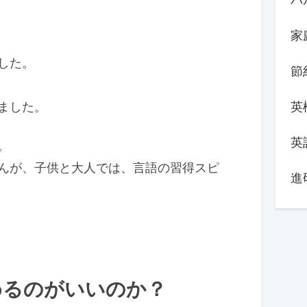
家
した。
節
英
ました。
英
。
んが、子供と大人では、言語の習得スピ
進
めるのがいいのか？