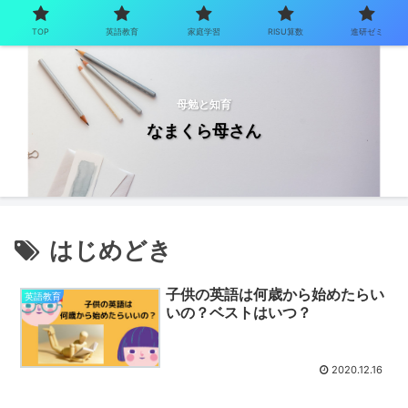
TOP
英語教育
家庭学習
RISU算数
進研ゼミ
母勉と知育
なまくら母さん
はじめどき
子供の英語は何歳から始めたらい
英語教育
いの？ベストはいつ？
2020.12.16