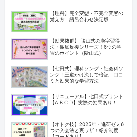
【理科】完全変態・不完全変態の
覚え方！語呂合わせ決定版
【効果抜群】 隂山式の漢字習得
法・徹底反復シリーズ！6つの学
習のポイント（陰山式）
【七田式】理科ソング・社会科ソ
ング！王道かけ流しで暗記！口コ
ミと効果的な学習方法
【リニューアル】七田式プリント
【A B C D】実際の効果あり！
【オトク技】2025年・進研ゼミ6
つの入会法と裏ワザ！紹介制度
【コードあり】