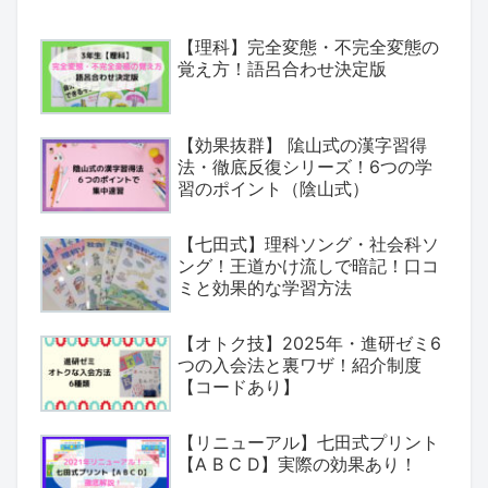
【理科】完全変態・不完全変態の
覚え方！語呂合わせ決定版
【効果抜群】 隂山式の漢字習得
法・徹底反復シリーズ！6つの学
習のポイント（陰山式）
【七田式】理科ソング・社会科ソ
ング！王道かけ流しで暗記！口コ
ミと効果的な学習方法
【オトク技】2025年・進研ゼミ6
つの入会法と裏ワザ！紹介制度
【コードあり】
【リニューアル】七田式プリント
【A B C D】実際の効果あり！