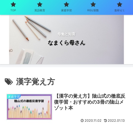
TOP
英語教育
家庭学習
RISU算数
進研ゼミ
母勉と知育
なまくら母さん
漢字覚え方
【漢字の覚え方】隂山式の徹底反
家庭学習
復学習・おすすめの3冊の隂山メ
ゾット本
2020.11.02
2022.01.13