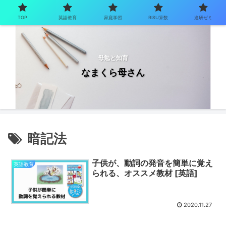
TOP
英語教育
家庭学習
RISU算数
進研ゼミ
母勉と知育
なまくら母さん
暗記法
子供が、動詞の発音を簡単に覚え
英語教育
られる、オススメ教材 [英語]
2020.11.27