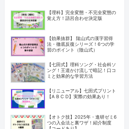
【理科】完全変態・不完全変態の
覚え方！語呂合わせ決定版
【効果抜群】 隂山式の漢字習得
法・徹底反復シリーズ！6つの学
習のポイント（陰山式）
【七田式】理科ソング・社会科ソ
ング！王道かけ流しで暗記！口コ
ミと効果的な学習方法
【リニューアル】七田式プリント
【A B C D】実際の効果あり！
【オトク技】2025年・進研ゼミ6
つの入会法と裏ワザ！紹介制度
【コードあり】