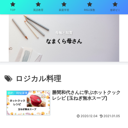
TOP
英語教育
家庭学習
RISU算数
進研ゼミ
母勉と知育
なまくら母さん
ロジカル料理
勝間和代さんに学ぶホットクック
節約・時短家事
レシピ [玉ねぎ無水スープ]
2020.12.04
2021.01.05