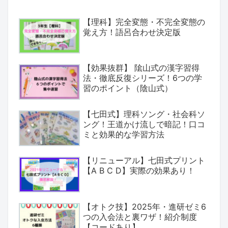
【理科】完全変態・不完全変態の
覚え方！語呂合わせ決定版
【効果抜群】 隂山式の漢字習得
法・徹底反復シリーズ！6つの学
習のポイント（陰山式）
【七田式】理科ソング・社会科ソ
ング！王道かけ流しで暗記！口コ
ミと効果的な学習方法
【リニューアル】七田式プリント
【A B C D】実際の効果あり！
【オトク技】2025年・進研ゼミ6
つの入会法と裏ワザ！紹介制度
【コードあり】