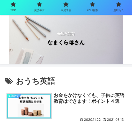
TOP
英語教育
家庭学習
RISU算数
進研ゼミ
母勉と知育
なまくら母さん
おうち英語
お金をかけなくても、子供に英語
英語教育
教育はできます！ポイント４選
2020.11.22
2021.08.13