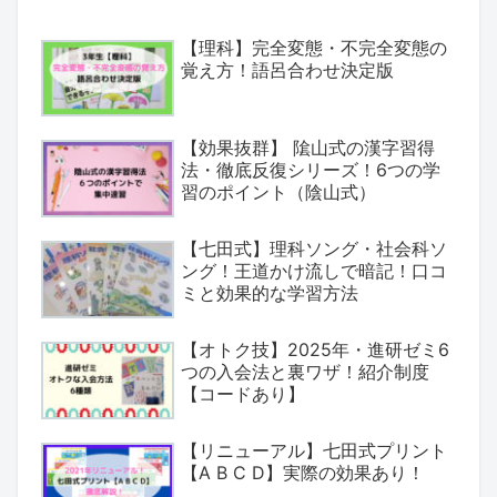
【理科】完全変態・不完全変態の
覚え方！語呂合わせ決定版
【効果抜群】 隂山式の漢字習得
法・徹底反復シリーズ！6つの学
習のポイント（陰山式）
【七田式】理科ソング・社会科ソ
ング！王道かけ流しで暗記！口コ
ミと効果的な学習方法
【オトク技】2025年・進研ゼミ6
つの入会法と裏ワザ！紹介制度
【コードあり】
【リニューアル】七田式プリント
【A B C D】実際の効果あり！