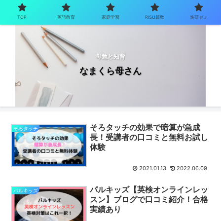
TOP
英語教育
家庭学習
RISU算数
進研ゼミ
母勉と知育
なまくら母さん
そろタッチの効果で暗算が急成
そろタッチ
長！受講者の口コミと無料お試し
体験
2021.01.13
2022.06.09
パルキッズ【英検オンラインレッ
パルキッズ
スン】ブログで口コミ紹介！合格
実績あり