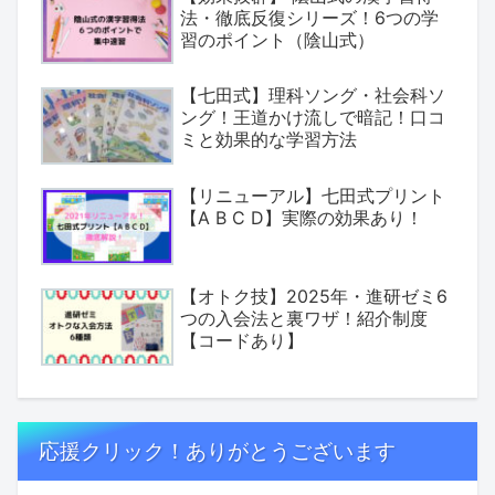
法・徹底反復シリーズ！6つの学
習のポイント（陰山式）
【七田式】理科ソング・社会科ソ
ング！王道かけ流しで暗記！口コ
ミと効果的な学習方法
【リニューアル】七田式プリント
【A B C D】実際の効果あり！
【オトク技】2025年・進研ゼミ6
つの入会法と裏ワザ！紹介制度
【コードあり】
応援クリック！ありがとうございます