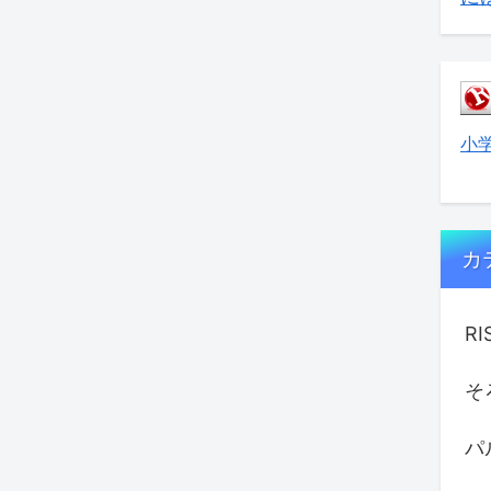
小
カ
R
そ
パ