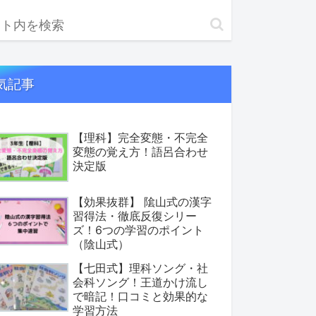
気記事
【理科】完全変態・不完全
変態の覚え方！語呂合わせ
決定版
【効果抜群】 隂山式の漢字
習得法・徹底反復シリー
ズ！6つの学習のポイント
（陰山式）
【七田式】理科ソング・社
会科ソング！王道かけ流し
で暗記！口コミと効果的な
学習方法