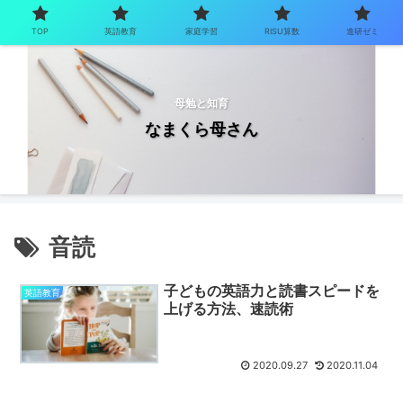
TOP
英語教育
家庭学習
RISU算数
進研ゼミ
母勉と知育
なまくら母さん
音読
子どもの英語力と読書スピードを
英語教育
上げる方法、速読術
2020.09.27
2020.11.04