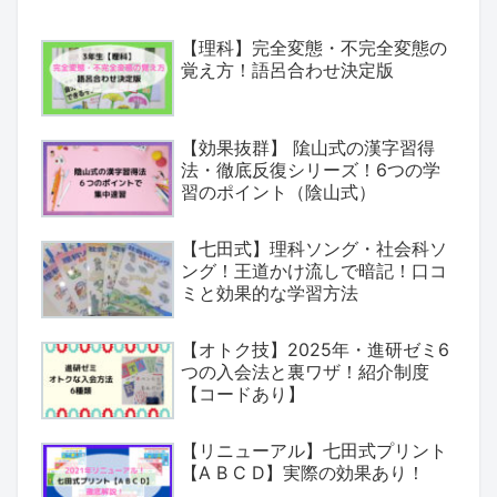
【理科】完全変態・不完全変態の
覚え方！語呂合わせ決定版
【効果抜群】 隂山式の漢字習得
法・徹底反復シリーズ！6つの学
習のポイント（陰山式）
【七田式】理科ソング・社会科ソ
ング！王道かけ流しで暗記！口コ
ミと効果的な学習方法
【オトク技】2025年・進研ゼミ6
つの入会法と裏ワザ！紹介制度
【コードあり】
【リニューアル】七田式プリント
【A B C D】実際の効果あり！